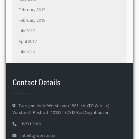
February 2019
February 2018
July 2017
April 2017
July 2016
Contact Details
Turngemeinde Werste von 1961 e.V. (TG Werste) -
Vorstand - Postfach 101254 32512 Bad Oeynhausen
05731 3959
info@tg-werste.de