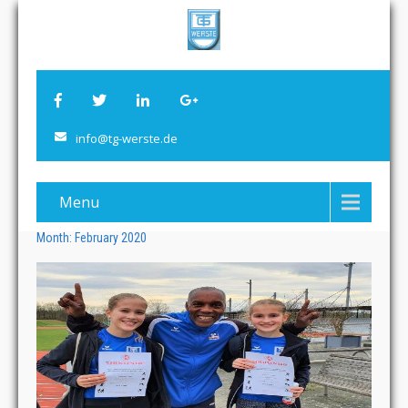
info@tg-werste.de
Menu
Month:
February 2020