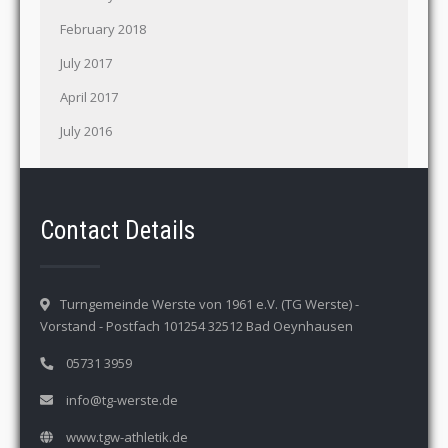
February 2018
July 2017
April 2017
July 2016
Contact Details
Turngemeinde Werste von 1961 e.V. (TG Werste) -
Vorstand - Postfach 101254 32512 Bad Oeynhausen
05731 3959
info@tg-werste.de
www.tgw-athletik.de