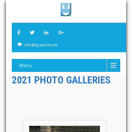
info@tg-werste.de
Menu
2021 PHOTO GALLERIES