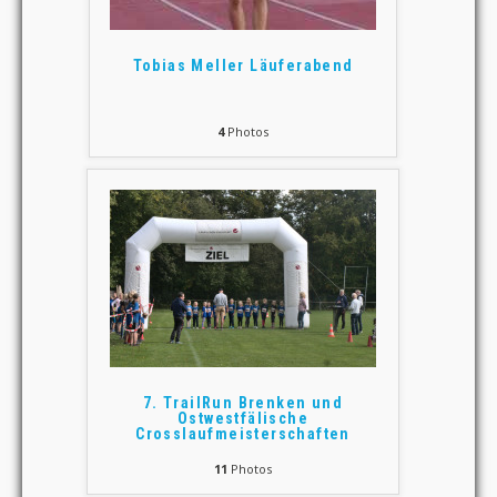
Tobias Meller Läuferabend
4
Photos
7. TrailRun Brenken und
Ostwestfälische
Crosslaufmeisterschaften
11
Photos