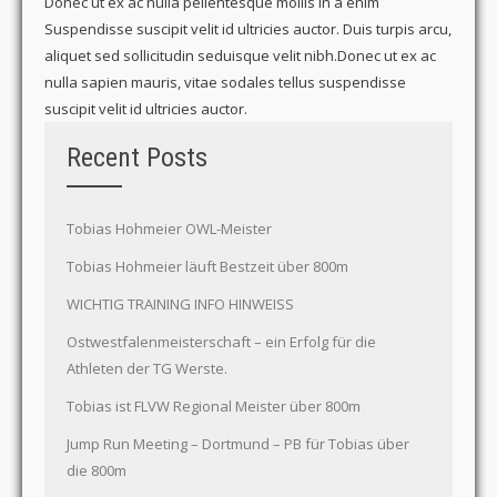
Donec ut ex ac nulla pellentesque mollis in a enim
Suspendisse suscipit velit id ultricies auctor. Duis turpis arcu,
aliquet sed sollicitudin seduisque velit nibh.Donec ut ex ac
nulla sapien mauris, vitae sodales tellus suspendisse
suscipit velit id ultricies auctor.
Recent Posts
Tobias Hohmeier OWL-Meister
Tobias Hohmeier läuft Bestzeit über 800m
WICHTIG TRAINING INFO HINWEISS
Ostwestfalenmeisterschaft – ein Erfolg für die
Athleten der TG Werste.
Tobias ist FLVW Regional Meister über 800m
Jump Run Meeting – Dortmund – PB für Tobias über
die 800m